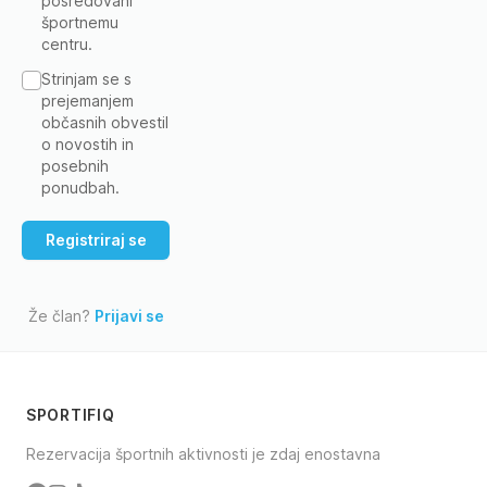
posredovani
športnemu
centru.
Strinjam se s
prejemanjem
občasnih obvestil
o novostih in
posebnih
ponudbah.
Že član?
Prijavi se
SPORTIFIQ
Rezervacija športnih aktivnosti je zdaj enostavna