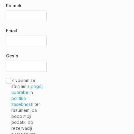
Priimek
Email
Geslo
Z vpisom se
strinjam s
pogoji
uporabe
in
politiko
zasebnosti
ter
razumem, da
bodo moji
podatki ob
rezervaciji